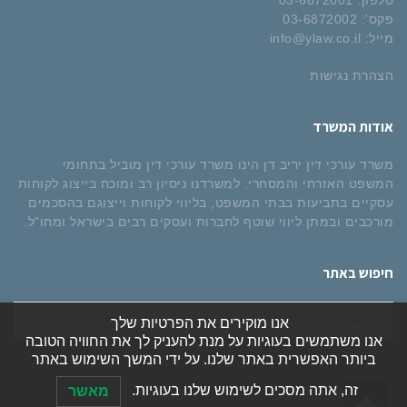
פקס':
03-6872002
מייל:
info@ylaw.co.il
הצהרת נגישות
אודות המשרד
משרד עורכי דין יריב דן הינו משרד עורכי דין מוביל בתחומי
המשפט האזרחי והמסחרי. למשרדנו ניסיון רב ומוכח בייצוג לקוחות
עסקיים בתביעות בבתי המשפט, בליווי לקוחות וייצוגם בהסכמים
מורכבים ובמתן ליווי שוטף לחברות ועסקים רבים בישראל ומחו"ל.
חיפוש באתר
חיפוש
אנו מוקירים את הפרטיות שלך
עבור:
אנו משתמשים בעוגיות על מנת להעניק לך את החוויה הטובה
ביותר האפשרית באתר שלנו. על ידי המשך השימוש באתר
גלילה
זה, אתה מסכים לשימוש שלנו בעוגיות.
מאשר