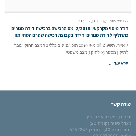
22 במאי 2019
יריב דן, עורכי דין
חוזר מיסוי מקרקעין 2/2019: מס הרכישה ברכישת דירת מגורים
כתחליף לדירת מגורים יחידה בקבוצת רכישה שטרם הסתיימה
ג' אייר, תשע"ט 08 מאי 2019 תוכן עניינים כללי 2 המצב החוקי עובר
לתיקון מספר 93 לחוק 3 מצב משפטי
קרא עוד ...
יצירת קשר
יריב דן, משרד עורכי דין
מגדל ספיר (קומה 20)
רחוב תובל 40, רמת גן 5252247
טלפון:
03-6872001