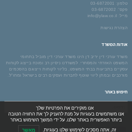
טלפון:
03-6872001
פקס':
03-6872002
מייל:
info@ylaw.co.il
הצהרת נגישות
אודות המשרד
משרד עורכי דין יריב דן הינו משרד עורכי דין מוביל בתחומי
המשפט האזרחי והמסחרי. למשרדנו ניסיון רב ומוכח בייצוג לקוחות
עסקיים בתביעות בבתי המשפט, בליווי לקוחות וייצוגם בהסכמים
מורכבים ובמתן ליווי שוטף לחברות ועסקים רבים בישראל ומחו"ל.
חיפוש באתר
חיפוש
אנו מוקירים את הפרטיות שלך
עבור:
אנו משתמשים בעוגיות על מנת להעניק לך את החוויה הטובה
ביותר האפשרית באתר שלנו. על ידי המשך השימוש באתר
זה, אתה מסכים לשימוש שלנו בעוגיות.
מאשר