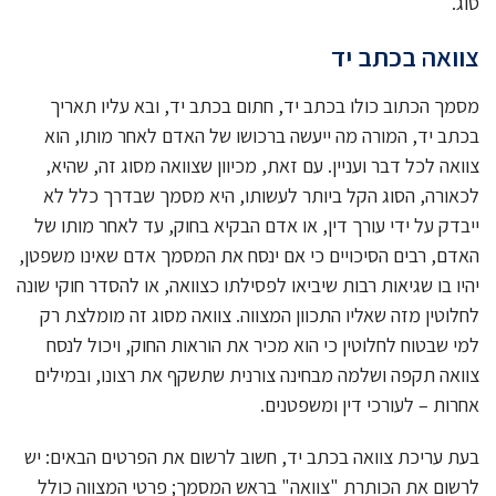
סוג.
צוואה בכתב יד
מסמך הכתוב כולו בכתב יד, חתום בכתב יד, ובא עליו תאריך
בכתב יד, המורה מה ייעשה ברכושו של האדם לאחר מותו, הוא
צוואה לכל דבר ועניין. עם זאת, מכיוון שצוואה מסוג זה, שהיא,
לכאורה, הסוג הקל ביותר לעשותו, היא מסמך שבדרך כלל לא
ייבדק על ידי עורך דין, או אדם הבקיא בחוק, עד לאחר מותו של
האדם, רבים הסיכויים כי אם ינסח את המסמך אדם שאינו משפטן,
יהיו בו שגיאות רבות שיביאו לפסילתו כצוואה, או להסדר חוקי שונה
לחלוטין מזה שאליו התכוון המצווה. צוואה מסוג זה מומלצת רק
למי שבטוח לחלוטין כי הוא מכיר את הוראות החוק, ויכול לנסח
צוואה תקפה ושלמה מבחינה צורנית שתשקף את רצונו, ובמילים
אחרות – לעורכי דין ומשפטנים.
בעת עריכת צוואה בכתב יד, חשוב לרשום את הפרטים הבאים: יש
לרשום את הכותרת "צוואה" בראש המסמך; פרטי המצווה כולל