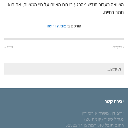
הצוואה כעבור חודש מהרגע בו תם האיום על חיי המצווה, אם הוא
נותר בחיים.
פורסם ב:
צוואה וירושה
« הקודם
הבא »
חיפוש
עבור:
יצירת קשר
יריב דן, משרד עורכי דין
מגדל ספיר (קומה 20)
רחוב תובל 40, רמת גן 5252247