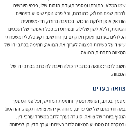
שמו המלא, כתובתו ומספר תעודת הזהות שלו; פרטי היורשים
לרבות שמם המלא, כתובתם, וכל פרט נוסף שיסייע בזיהויים
הוודאי; אופן חלוקת הרכוש: בכתיבה ברורה, חד-משמעית
והגיונית, וללא לשון שלילה, ובפירוט רב ככל האפשר של הנכסים
הכלולים בעיזבון ואופן חלוקתם בין היורשים; רקע כלכלי ומשפחתי
שיעיד על כשירות המצווה לערוך את הצוואה; חתימה בכתב ידו של
המצווה בתחתית הצוואה.
חשוב לזכור: צוואה בכתב יד כולה חייבת להיכתב בכתב ידו של
המצווה.
צוואה בעדים
מסמך בכתב, הנושא תאריך וחתימת המוריש, ועל פני המסמך
באה חתימתם של שני עדים, מהווה אף הוא צוואה תקפה. זהו הסוג
הנפוץ ביותר של צוואה. סוג זה נערך לרוב במשרד עורכי דין,
ובמקרה זה מסתייע המצווה לרוב בשירותי עורך הדין הן לניסוחה