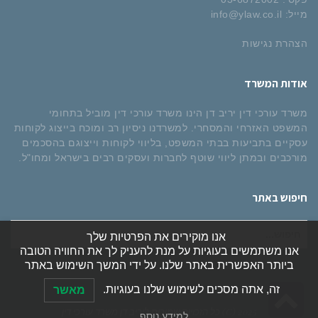
מייל:
info@ylaw.co.il
הצהרת נגישות
אודות המשרד
משרד עורכי דין יריב דן הינו משרד עורכי דין מוביל בתחומי
המשפט האזרחי והמסחרי. למשרדנו ניסיון רב ומוכח בייצוג לקוחות
עסקיים בתביעות בבתי המשפט, בליווי לקוחות וייצוגם בהסכמים
מורכבים ובמתן ליווי שוטף לחברות ועסקים רבים בישראל ומחו"ל.
חיפוש באתר
חיפוש
אנו מוקירים את הפרטיות שלך
עבור:
אנו משתמשים בעוגיות על מנת להעניק לך את החוויה הטובה
ביותר האפשרית באתר שלנו. על ידי המשך השימוש באתר
גלילה
זה, אתה מסכים לשימוש שלנו בעוגיות.
מאשר
2025 (C) כל הזכויות שמורות ליריב דן משרד עורכי דין
למידע נוסף…