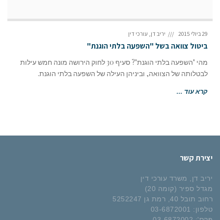
29 ביולי 2015
יריב דן, עורכי דין
ביטול צוואה בשל "השפעה בלתי הוגנת"
מהי "השפעה בלתי הוגנת"? סעיף 30 לחוק הירושה מונה חמש עילות
לבטלותה של הצוואה, וביניהן העילה של השפעה בלתי הוגנת.
קרא עוד ...
יצירת קשר
יריב דן, משרד עורכי דין
מגדל ספיר (קומה 20)
רחוב תובל 40, רמת גן 5252247
טלפון:
03-6872001
פקס':
03-6872002