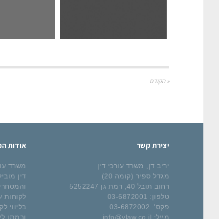
« הקודם
יצירת קשר
אודות ה
יריב דן, משרד עורכי דין
משרד עורכ
מגדל ספיר (קומה 20)
דין מובי
רחוב תובל 40, רמת גן 5252247
והמסחרי. 
טלפון:
03-6872001
לקוחות ע
פקס':
03-6872002
בליווי ל
מייל:
info@ylaw.co.il
ובמתן לי