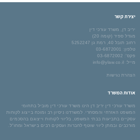
יצירת קשר
יריב דן, משרד עורכי דין
מגדל ספיר (קומה 20)
רחוב תובל 40, רמת גן 5252247
טלפון:
03-6872001
פקס':
03-6872002
מייל:
info@ylaw.co.il
הצהרת נגישות
אודות המשרד
משרד עורכי דין יריב דן הינו משרד עורכי דין מוביל בתחומי
המשפט האזרחי והמסחרי. למשרדנו ניסיון רב ומוכח בייצוג לקוחות
עסקיים בתביעות בבתי המשפט, בליווי לקוחות וייצוגם בהסכמים
מורכבים ובמתן ליווי שוטף לחברות ועסקים רבים בישראל ומחו"ל.