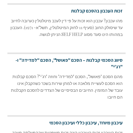
זכות העכבון בהסכם קבלנות
מהו עכבון? עכבון הוא זכות על פי דין לעכב מיטלטלין כערובה לחיוב
עד שיסולק החוב (סעיף 11 לחוק המיטלטלין, תשל"א- 1971). העכבון
במהותו הינו סעד מסוג SELF HELP הניתן לנושה.
סיווג הסכמי קבלנות – הסכם "פאושל", הסכם "למדידה" ו-
"רג'י"
מהם הסכם "פאושל", הסכם "למדידה" וחוזה "רג'י"? הסכם קבלנות
הוא הסכם לעשיית מלאכה או למתן שירות בשכר כשהקבלן אינו
עובד של המזמין. החיובים הבסיסיים של הצדדים להסכם הקבלנות
הם חיובו
עיכבון מיוחד, עיכבון כללי ועיכבון הסכמי
זכות העיכבון זכות העיכבון הינה זכות משפטית שבהפעלתה מעכב