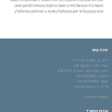
הנושה בידו נכס של החייב המצוי בחזקתו כבטוחה לפרעון החוב.
זכות עיכבון על פי חוק המיטלטלין סעיף 11 (א) לחוק המיטלטלין
יצירת קשר
יריב דן, משרד עורכי דין
מגדל ספיר (קומה 20)
רחוב תובל 40, רמת גן 5252247
טלפון:
03-6872001
פקס':
03-6872002
מייל:
info@ylaw.co.il
הצהרת נגישות
אודות המשרד