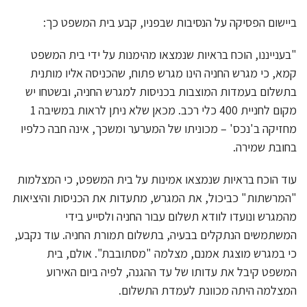
ביישום הפסיקה על הנסיבות שבפניו, קבע בית המשפט כך:
"בענייננו, הוכח בראיות שנמצאו מהימנות על ידי בית המשפט
קמא, כי מגרש החניה הינו מגרש פתוח, שהכניסה אליו מותנית
בתשלום בעמדות המוצבות בכניסות למגרש החניה, ובשטחו יש
מקום לחניית 400 כלי רכב. מכאן שלא ניתן לראות במשיבה 1
מחזיקה ב'נכס' – מכוניתו של המערער ומשכך, אינה חבה כלפיו
בחובת שמירה.
עוד הוכח בראיות שנמצאו אמינות על בית המשפט, כי המצלמות
"המרשתות" כביכול, את המגרש, מתעדות את הכניסות והיציאות
מהמגרש ונועדו לוודא תשלום עבור החניה ולסייע בידי
המשתמשים הנתקלים בבעיה, בתשלום תמורת החניה. עוד נקבע,
כי במגרש מוצגת אמנם, מצלמה "מסתובבת". אולם, בית
המשפט קיבל את עדותו של עד ההגנה, לפיה ביום האירוע
המצלמה היתה מכוונת לעמדת התשלום.