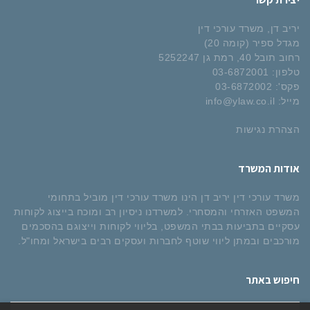
יריב דן, משרד עורכי דין
מגדל ספיר (קומה 20)
רחוב תובל 40, רמת גן 5252247
טלפון:
03-6872001
פקס':
03-6872002
מייל:
info@ylaw.co.il
הצהרת נגישות
אודות המשרד
משרד עורכי דין יריב דן הינו משרד עורכי דין מוביל בתחומי
המשפט האזרחי והמסחרי. למשרדנו ניסיון רב ומוכח בייצוג לקוחות
עסקיים בתביעות בבתי המשפט, בליווי לקוחות וייצוגם בהסכמים
מורכבים ובמתן ליווי שוטף לחברות ועסקים רבים בישראל ומחו"ל.
חיפוש באתר
חיפוש